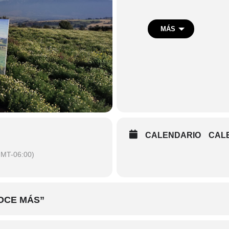
Dirigido al público genera
observación y pintura de
MÁS
directamente del artista
un entorno interactivo y 
Jorge Obregón. Un retrat
Fecha:
18 de agosto
Horario
: 13:00
CALENDARIO
CAL
Lugar
: Patio
MT-06:00)
Aforo
: 20 personas
OCE MÁS”
Costo: $299