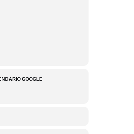
l, este taller te enseñará técnicas de
 paisajes. Disfruta aprendiendo
, explorando su enfoque y habilidades en
enriquecedor, en el marco de la exposición
o del tiempo
ENDARIO GOOGLE