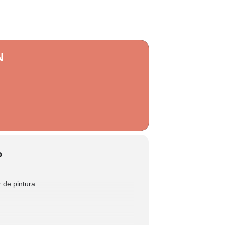
N
o
er de pintura