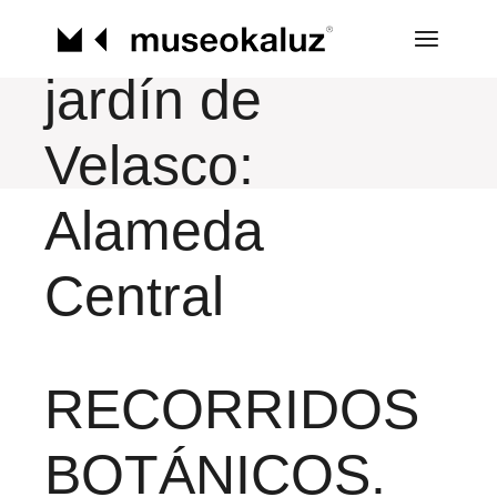
Saltar
botánicos. El
al
contenido
jardín de
Velasco:
Alameda
Central
RECORRIDOS
BOTÁNICOS.