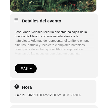
Detalles del evento
José María Velasco recorrió distintos paisajes de la
cuenca de México con una mirada atenta a la
naturaleza. Además de representar el territorio en sus
pinturas, estudió y recolectó ejemplares botánicos
como parte de su trabajo científico y exploratorio.
Muchas de las especies que observó continúan
presentes en la ciudad, aunque a menudo pasan
desapercibidas entre el entorno urbano.
MÁS
En el marco de la exposición
El jardín de Velasco
, el
Museo Kaluz presenta una serie de recorridos botánicos
guiados por los investigadores Miguel Flores y Eduardo
Hora
Contreras. A través de caminatas por distintos puntos
de la Ciudad de México, los participantes identificarán
junio 21, 2026
10:00 am
-
12:00 pm
(GMT-09:00)
especies vegetales nativas y conocerán aspectos de su
historia natural, usos tradicionales e importancia
ecológica.