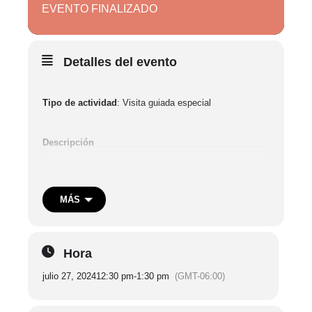
EVENTO FINALIZADO
Detalles del evento
Tipo de actividad
: Visita guiada especial
Descripción
Como parte del programa de actividades, se ofrecerán
recorridos guiados con especialistas en historia de la
MÁS
ciencia y de geología cuyas perspectivas se centrarán
en el volcán Paricutín. Los recorridos se darán desde
lecturas en torno al Paricutín como uno de los cien
sitios de mayor relevancia geológica a nivel mundial.
Hora
julio 27, 2024
12:30 pm
-
1:30 pm
(GMT-06:00)
Participantes:
Dra. Lucero Morelos