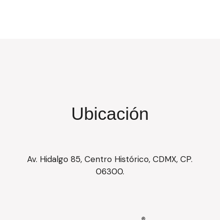
Aforo limitado a 300 personas Boletos:
https://boletos.museokaluz.org/eventperformances.asp?
evt=394
Ubicación
Av. Hidalgo 85, Centro Histórico, CDMX, CP.
06300.