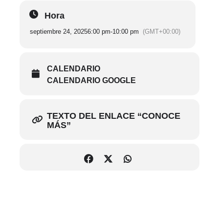
Hora
Fecha: Miércoles 24 de septiembre
septiembre 24, 2025
6:00 pm
-
10:00 pm
(GMT+00:00)
Recorrido libre en salas 18:00
CALENDARIO
Presentación del Ballet Folklórico de la Escuela de
CALENDARIO GOOGLE
Amalia Hernandez 19:00
Cierre de salas y corte de servicio de cafetería 21:30
TEXTO DEL ENLACE “CONOCE
MÁS”
Costo de acceso
$80 entrada general
$100 con asiento reservado (opcional)