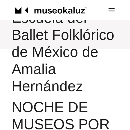
Museos por
Saltar
al
contenido
Escuela del
Ballet Folklórico
de México de
Amalia
Hernández
NOCHE DE
MUSEOS POR