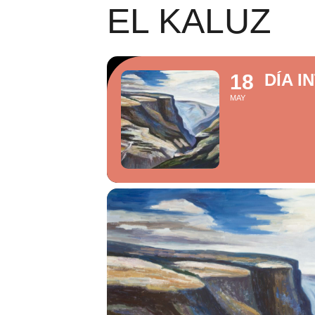
EL KALUZ
18
DÍA I
MAY